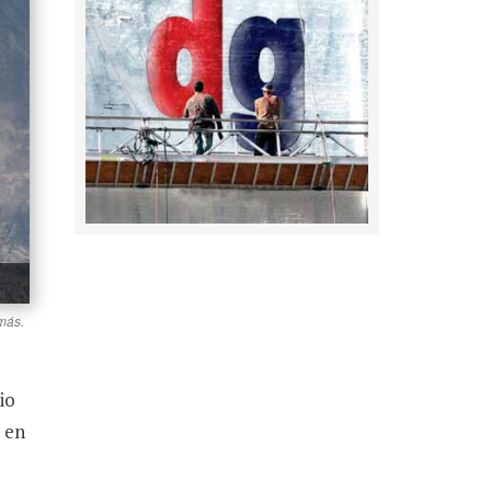
emás.
io
 en