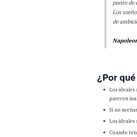
punto de 
Los sueños
de ambici
Napoleon
¿Por qué 
Los ideales
parecen ina
Si no sueñas
Los ideales
Cuando tene