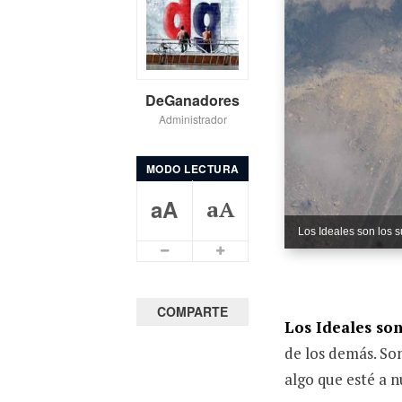
DeGanadores
Administrador
MODO LECTURA
aA
aA
Los Ideales son los s
COMPARTE
Los Ideales son
de los demás. So
algo que esté a n