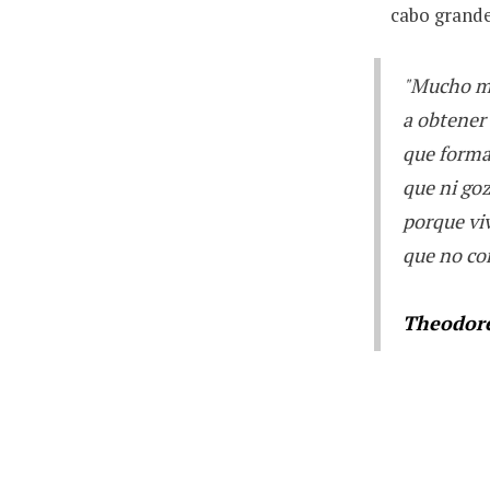
cabo grande
"Mucho me
a obtener
que formar
que ni go
porque viv
que no con
Theodore