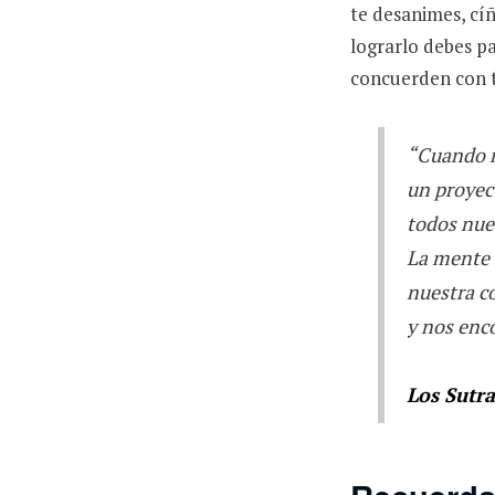
te desanimes, cíñ
lograrlo debes pa
concuerden con 
“Cuando n
un proyec
todos nue
La mente 
nuestra c
y nos enc
Los Sutra