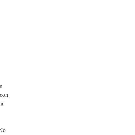
an
 con
ía
No