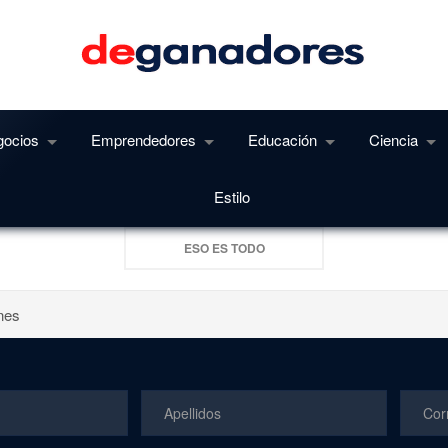
gocios
Emprendedores
Educación
Ciencia
as subcategorías en esta página, puede que tengan artículos.
Estilo
ESO ES TODO
nes